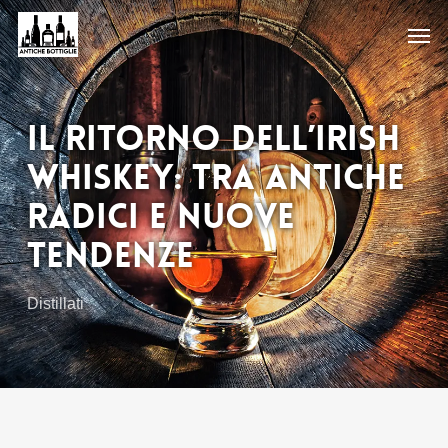
Skip
Men
to
main
content
Il Ritorno dell’Irish
Whiskey: Tra Antiche
Radici e Nuove
Tendenze
Distillati